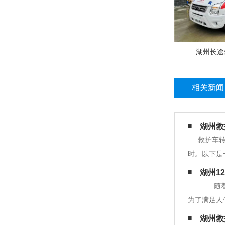
湖州长途
相关新闻
湖州救
救护车
时。以下是
的医疗护理
湖州1
3、 病人
随着社
为了满足人
的医护人员
湖州救